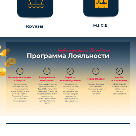
M.I.C.E
Круизы